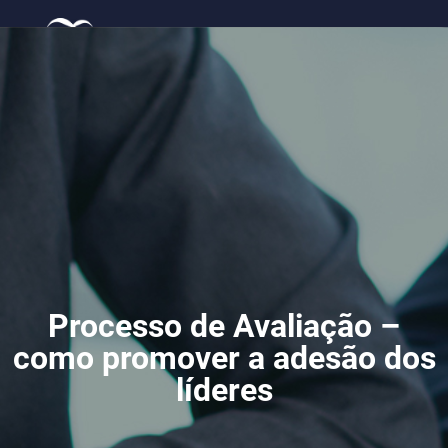
Mat
Tra
Processo de Avaliação –
como promover a adesão d
líderes