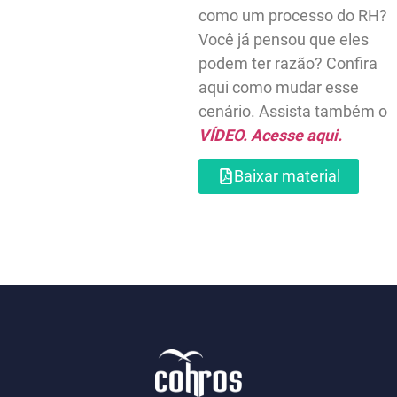
não enxergam a
ferramenta como um
recurso deles, mas si
como um processo do
Você já pensou que el
podem ter razão? Conf
aqui como mudar ess
cenário. Assista tamb
VÍDEO. Acesse aqui.
Baixar material