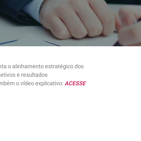
fico representa o alinhamento estratégico dos
 RH aos objetivos e resultados
ais. Veja também o vídeo explicativo:
ACESSE
aterial