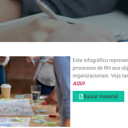
Este infográ
processos de
organizacion
AQUI
Baixar m