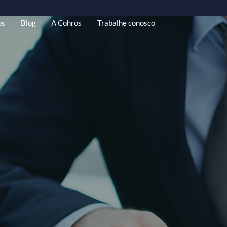
riais Gratuitos
Blog
A Cohros
Trabalhe conosco
o RH