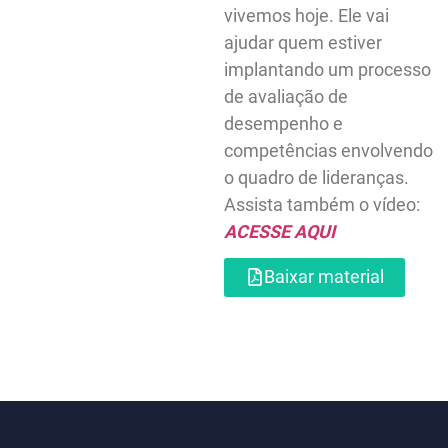
de um profissional em
posição de liderança n
mundo complexo que
vivemos hoje. Ele vai
ajudar quem estiver
implantando um proc
de avaliação de
desempenho e
competências envolv
o quadro de lideranças
Assista também o víde
ACESSE AQUI
Baixar material