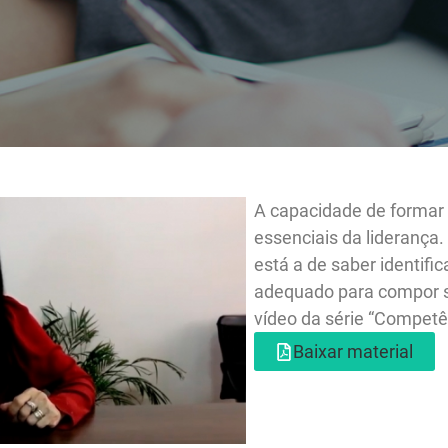
A capacidade
essenciais da
está a de sab
adequado par
vídeo da sér
Baixar m