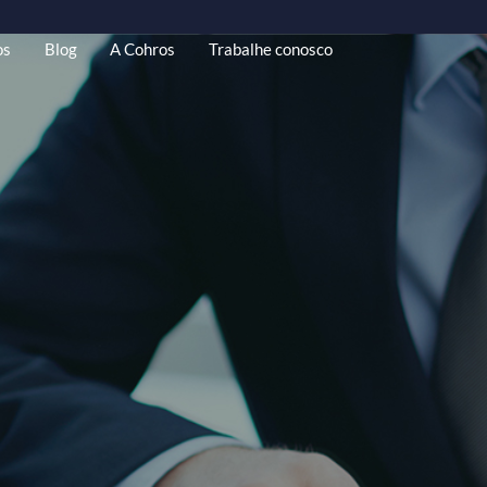
riais Gratuitos
Blog
A Cohros
Trabalhe conosco
quipe