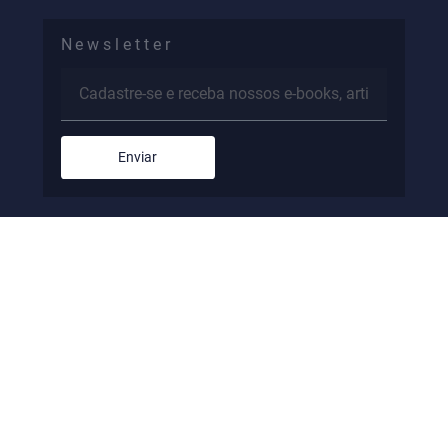
(16) 9 9176-5093
Newsletter
Enviar
Todos os direitos reservados – © 2024 Criação de Sites –
Otimização de Sites (SEO)