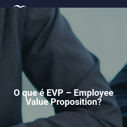
Mat
Tra
O que é EVP – Employee
Value Proposition?