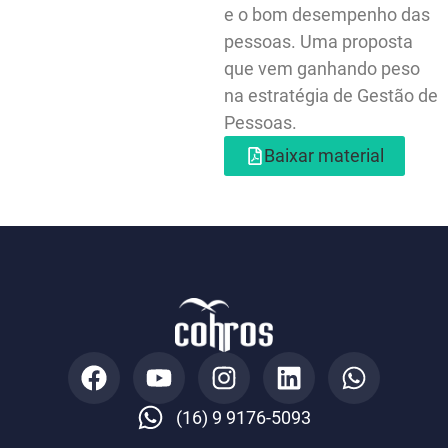
alinhados ao perfil da
empresa. Capaz de
estimular a produtivid
e o bom desempenho 
pessoas. Uma propos
que vem ganhando pe
na estratégia de Gest
Pessoas.
Baixar material